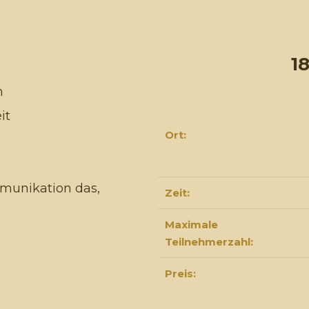
1
n
it
Ort:
mmunikation das,
Zeit:
Maximale
Teilnehmerzahl:
Preis: